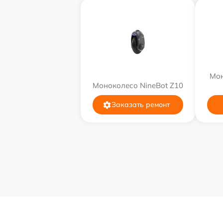
Мон
Моноколесо NineBot Z10
Заказать ремонт