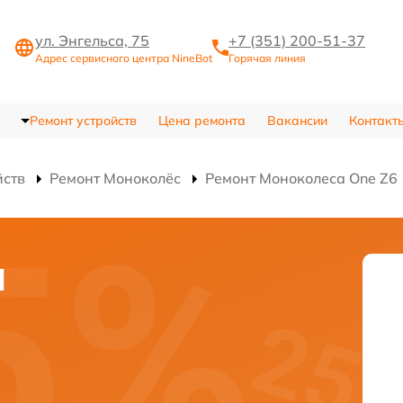
ул. Энгельса, 75
+7 (351) 200-51-37
Адрес сервисного центра NineBot
Горячая линия
Ремонт устройств
Цена ремонта
Вакансии
Контакт
йств
Ремонт Моноколёс
Ремонт Моноколеса One Z6
я