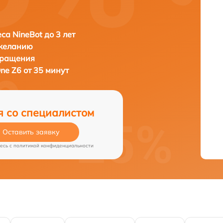
са NineBot до 3 лет
 желанию
бращения
ne Z6 от 35 минут
я со специалистом
Оставить заявку
есь c
политикой конфиденциальности