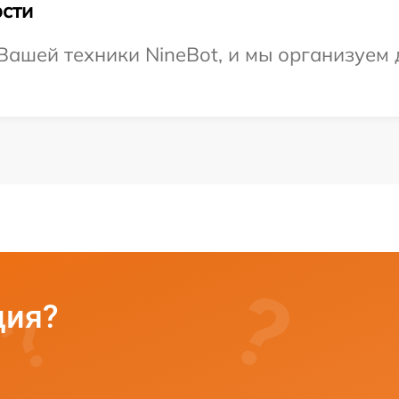
сти
ашей техники NineBot, и мы организуем д
ция?