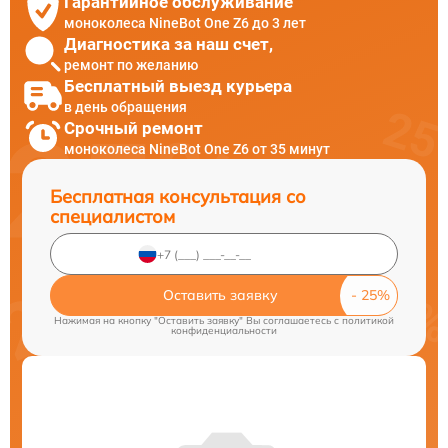
Гарантийное обслуживание
моноколеса NineBot One Z6 до 3 лет
Диагностика за наш счет,
ремонт по желанию
Бесплатный выезд курьера
в день обращения
Срочный ремонт
моноколеса NineBot One Z6 от 35 минут
Бесплатная консультация со
специалистом
Оставить заявку
Нажимая на кнопку "Оставить заявку" Вы соглашаетесь c
политикой
конфиденциальности