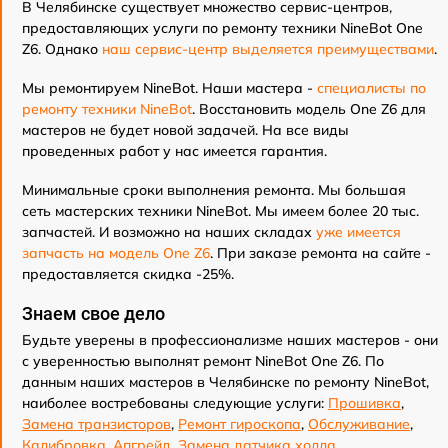
В Челябинске существует множество сервис-центров,
предоставляющих услуги по ремонту техники NineBot One
Z6. Однако
наш сервис-центр выделяется преимуществами
.
Мы ремонтируем NineBot. Наши мастера -
специалисты по
ремонту техники NineBot
. Восстановить модель One Z6 для
мастеров не будет новой задачей. На все виды
проведенных работ у нас имеется гарантия.
Минимальные сроки выполнения ремонта. Мы большая
сеть мастерских техники NineBot. Мы имеем более 20 тыс.
запчастей. И возможно на наших складах
уже имеется
запчасть на модель One Z6
. При заказе ремонта на сайте -
предоставляется скидка -25%.
Знаем свое дело
Будьте уверены в профессионализме наших мастеров - они
с уверенностью выполнят ремонт NineBot One Z6. По
данным наших мастеров в Челябинске по ремонту NineBot,
наиболее востребованы следующие услуги:
Прошивка
,
Замена транзисторов
,
Ремонт гироскопа
,
Обслуживание
,
Калибровка
,
Апгрейд
,
Замена датчика холла
,