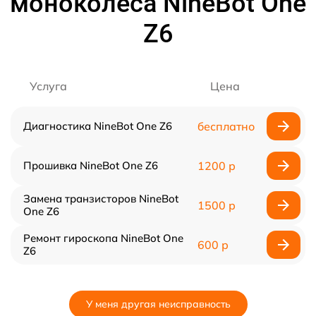
моноколеса NineBot One
Z6
Услуга
Цена
Диагностика NineBot One Z6
бесплатно
Прошивка NineBot One Z6
1200 р
Замена транзисторов NineBot
1500 р
One Z6
Ремонт гироскопа NineBot One
600 р
Z6
У меня другая неисправность