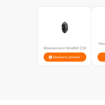
Мон
Моноколесо NineBot Z10
Заказать ремонт