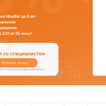
са NineBot до 3 лет
 желанию
бращения
e Z10 от 35 минут
я со специалистом
Оставить заявку
есь c
политикой конфиденциальности