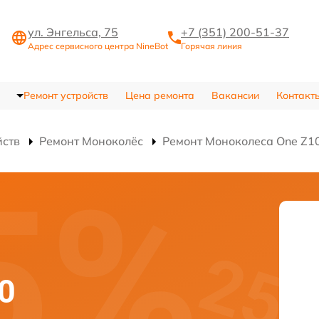
ул. Энгельса, 75
+7 (351) 200-51-37
Адрес сервисного центра NineBot
Горячая линия
Ремонт устройств
Цена ремонта
Вакансии
Контакт
йств
Ремонт Моноколёс
Ремонт Моноколеса One Z1
0