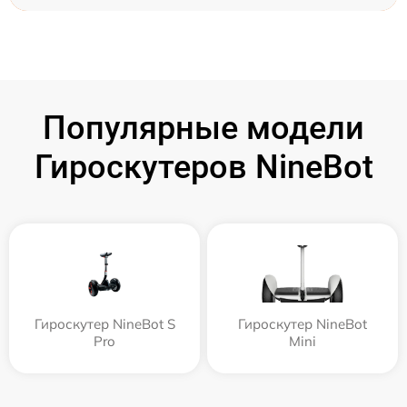
Популярные модели
Гироскутеров NineBot
Гироскутер NineBot S
Гироскутер NineBot
Pro
Mini