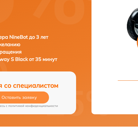
ера NineBot до 3 лет
 желанию
бращения
way S Black от 35 минут
я со специалистом
Оставить заявку
есь c
политикой конфиденциальности