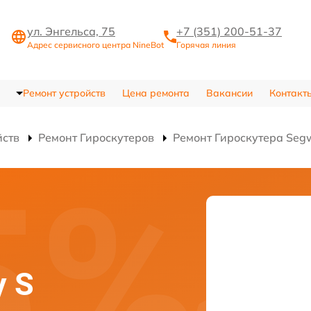
ул. Энгельса, 75
+7 (351) 200-51-37
Адрес сервисного центра NineBot
Горячая линия
Ремонт устройств
Цена ремонта
Вакансии
Контакт
йств
Ремонт Гироскутеров
Ремонт Гироскутера Segw
y S