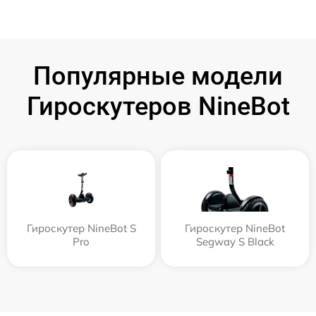
Популярные модели
Гироскутеров NineBot
Гироскутер NineBot S
Гироскутер NineBot
Pro
Segway S Black