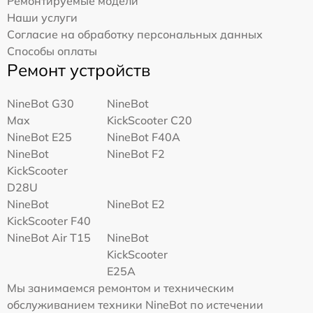
Ремонтируемые модели
Наши услуги
Согласие на обработку персональных данных
Способы оплаты
Ремонт устройств
NineBot G30
NineBot
Max
KickScooter C20
NineBot E25
NineBot F40A
NineBot
NineBot F2
KickScooter
D28U
NineBot
NineBot E2
KickScooter F40
NineBot Air T15
NineBot
KickScooter
E25A
Мы занимаемся ремонтом и техническим
обслуживанием техники NineBot по истечении