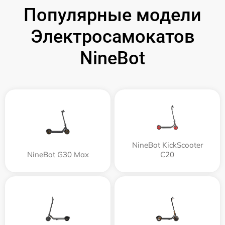
Популярные модели
Электросамокатов
NineBot
NineBot KickScooter
NineBot G30 Max
C20