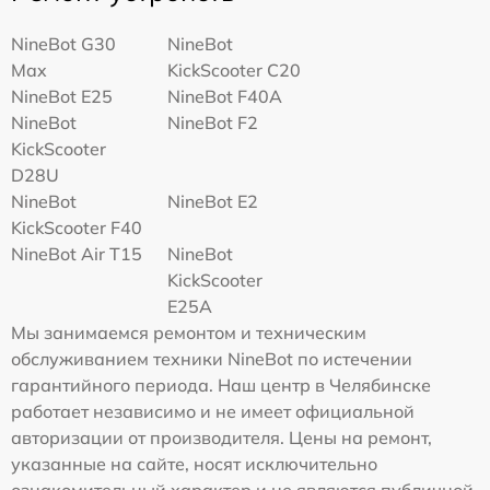
NineBot G30
NineBot
Max
KickScooter C20
NineBot E25
NineBot F40A
NineBot
NineBot F2
KickScooter
D28U
NineBot
NineBot E2
KickScooter F40
NineBot Air T15
NineBot
KickScooter
E25A
Мы занимаемся ремонтом и техническим
обслуживанием техники NineBot по истечении
гарантийного периода. Наш центр в Челябинске
работает независимо и не имеет официальной
авторизации от производителя. Цены на ремонт,
указанные на сайте, носят исключительно