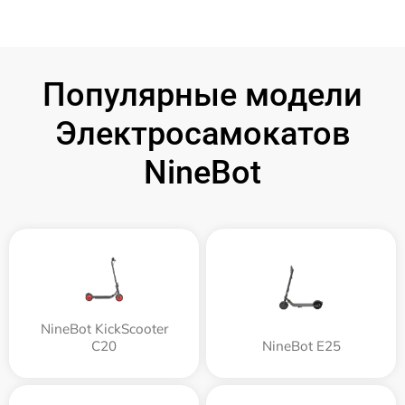
Популярные модели
Электросамокатов
NineBot
NineBot KickScooter
C20
NineBot E25