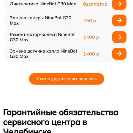
Диагностика NineBot G30 Max
бесплатно
Замена камеры NineBot G30
750 р
Max
Ремонт мотор-колеса NineBot
1400 р
G30 Max
Замена датчика холла NineBot
1400 р
G30 Max
У меня другая неисправность
Гарантийные обязательства
сервисного центра в
Челябинске