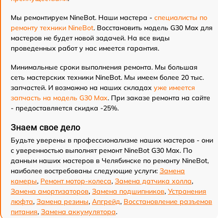
Мы ремонтируем NineBot. Наши мастера -
специалисты по
ремонту техники NineBot
. Восстановить модель G30 Max для
мастеров не будет новой задачей. На все виды
проведенных работ у нас имеется гарантия.
Минимальные сроки выполнения ремонта. Мы большая
сеть мастерских техники NineBot. Мы имеем более 20 тыс.
запчастей. И возможно на наших складах
уже имеется
запчасть на модель G30 Max
. При заказе ремонта на сайте
- предоставляется скидка -25%.
Знаем свое дело
Будьте уверены в профессионализме наших мастеров - они
с уверенностью выполнят ремонт NineBot G30 Max. По
данным наших мастеров в Челябинске по ремонту NineBot,
наиболее востребованы следующие услуги:
Замена
камеры
,
Ремонт мотор-колеса
,
Замена датчика холла
,
Замена амортизаторов
,
Замена подшипников
,
Устранения
люфта
,
Замена резины
,
Апгрейд
,
Восстановление разъемов
питания
,
Замена аккумулятора
.