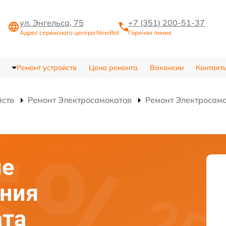
ул. Энгельса, 75
+7 (351) 200-51-37
Адрес сервисного центра NineBot
Горячая линия
Ремонт устройств
Цена ремонта
Вакансии
Контакт
йств
Ремонт Электросамокатов
Ремонт Электросам
ие
ания
ата