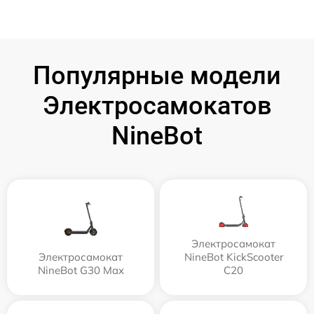
Популярные модели
Электросамокатов
NineBot
Электросамокат
Электросамокат
NineBot KickScooter
NineBot G30 Max
C20