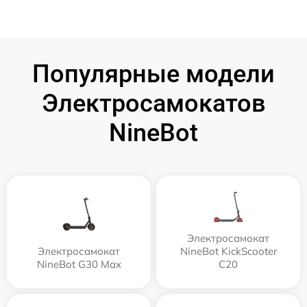
Популярные модели
Электросамокатов
NineBot
Электросамокат
Электросамокат
NineBot KickScooter
NineBot G30 Max
C20