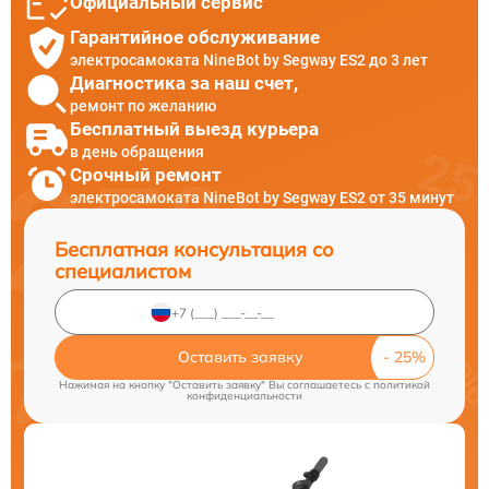
Официальный сервис
Гарантийное обслуживание
электросамоката NineBot by Segway ES2 до 3 лет
Диагностика за наш счет,
ремонт по желанию
Бесплатный выезд курьера
в день обращения
Срочный ремонт
электросамоката NineBot by Segway ES2 от 35 минут
Бесплатная консультация со
специалистом
Оставить заявку
Нажимая на кнопку "Оставить заявку" Вы соглашаетесь c
политикой
конфиденциальности