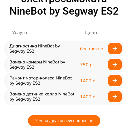
NineBot by Segway ES2
Услуга
Цена
Диагностика NineBot by
бесплатно
Segway ES2
Замена камеры NineBot by
750 р
Segway ES2
Ремонт мотор-колеса NineBot
1400 р
by Segway ES2
Замена датчика холла NineBot
1400 р
by Segway ES2
У меня другая неисправность