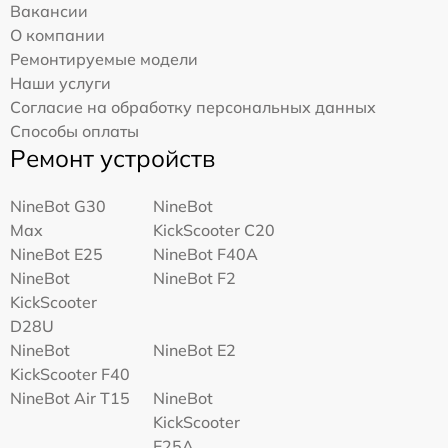
Вакансии
О компании
Ремонтируемые модели
Наши услуги
Согласие на обработку персональных данных
Способы оплаты
Ремонт устройств
NineBot G30
NineBot
Max
KickScooter C20
NineBot E25
NineBot F40A
NineBot
NineBot F2
KickScooter
D28U
NineBot
NineBot E2
KickScooter F40
NineBot Air T15
NineBot
KickScooter
E25A